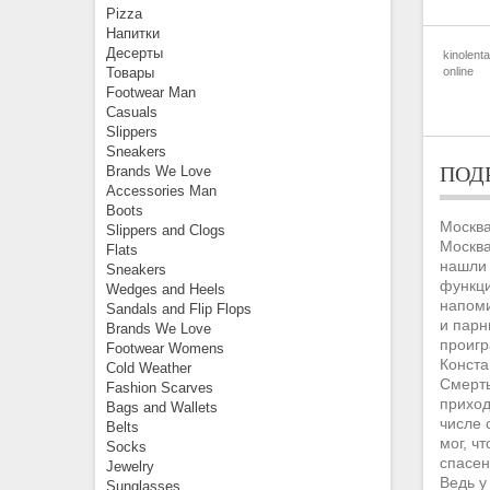
Pizza
Напитки
Десерты
kinolenta
Товары
online
Footwear Man
Casuals
Slippers
Sneakers
ПОД
Brands We Love
Accessories Man
Boots
Москва
Slippers and Clogs
Москва
Flats
нашли 
Sneakers
функци
Wedges and Heels
напоми
Sandals and Flip Flops
и парн
Brands We Love
проигр
Footwear Womens
Конста
Cold Weather
Смерть
Fashion Scarves
приход
Bags and Wallets
числе 
Belts
мог, ч
Socks
спасен
Jewelry
Ведь у
Sunglasses