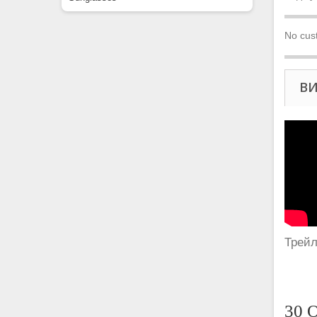
No cus
В
Трейл
30 