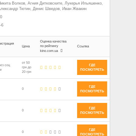
икита Волков, Агния Дитковските, Лукерья Ильяшенко,
лександр Тютин, Денис Шведов, Иван Жвакин
0
-6
Оценка качества
истрация
по рейтингу
Цена
Ссылка
kino.com.ua
от 50
ез соц
ГДЕ
грн до
и
ПОСМОТРЕТЬ
20 грн
ГДЕ
0
ПОСМОТРЕТЬ
ГДЕ
0
ПОСМОТРЕТЬ
ГДЕ
0
ПОСМОТРЕТЬ