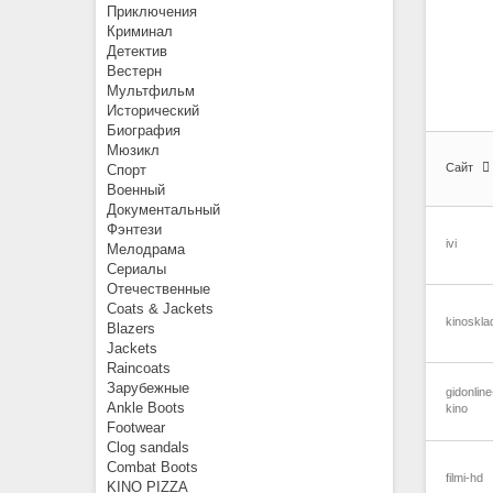
Приключения
Криминал
Детектив
Вестерн
Мультфильм
Исторический
Биография
Мюзикл
Сайт
Спорт
Военный
Документальный
Фэнтези
ivi
Мелодрама
Сериалы
Отечественные
Coats & Jackets
kinoskla
Blazers
Jackets
Raincoats
Зарубежные
gidonline
Ankle Boots
kino
Footwear
Clog sandals
Combat Boots
filmi-hd
KINO PIZZA