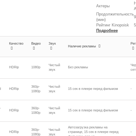
Н
Актеры
А
Продолжительность
9
(мин)
Рейтинг Kinopoisk
5
Подробнее
Качество
Видео
Звук
Рег
Наличие рекламы
Чистый
Чер
HDRip
1080p
Без рекламы
звук
сет
360p-
Чистый
d
HDRip
15 сек в плеере перед фильмом
-
1080p
звук
-
360p-
Чистый
HDRip
15 сек в плеере перед фильмом
-
1080p
звук
Автозагрузка рекламы на
360p-
Чистый
HDRip
странице, 15 сек в плеере перед
-
1080p
звук