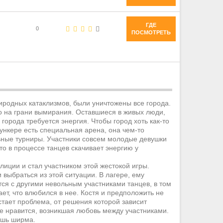
ГДЕ
0
ПОСМОТРЕТЬ
иродных катаклизмов, были уничтожены все города.
во на грани вымирания. Оставшиеся в живых люди,
города требуется энергия. Чтобы город хоть как-то
ункере есть специальная арена, она чем-то
ьные турниры. Участники совсем молодые девушки
о в процессе танцев скачивает энергию у
иции и стал участником этой жестокой игры.
 выбраться из этой ситуации. В лагере, ему
тся с другими невольным участниками танцев, в том
ет, что влюбился в нее. Костя и предположить не
стает проблема, от решения которой зависит
е нравится, возникшая любовь между участниками.
лишь ширма.