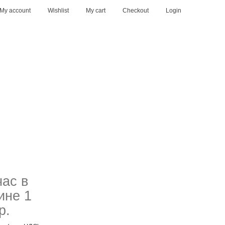
My account
Wishlist
My cart
Checkout
Login
ас в
ине 1
р.