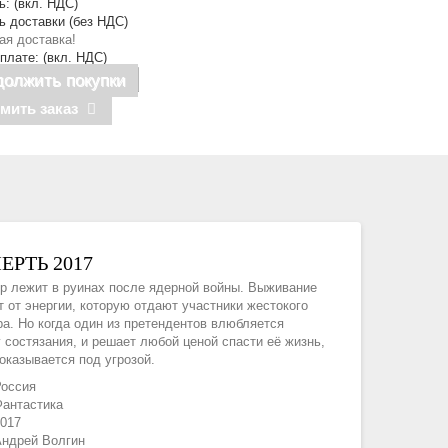
: (вкл. НДС)
ь доставки (без НДС)
ая доставка!
оплате: (вкл. НДС)
олжить покупки
мить заказ
РТЬ 2017
ир лежит в руинах после ядерной войны. Выживание
 от энергии, которую отдают участники жестокого
ра. Но когда один из претендентов влюбляется
 состязания, и решает любой ценой спасти её жизнь,
оказывается под угрозой.
оссия
антастика
017
ндрей Волгин