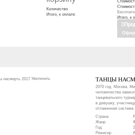
Стоимость
Стоимост
Количество
Бесплатн
Итого, к оплате:
Итого, к 
Прод
Офор
ТАНЦЫ НАСМЕ
Увеличить
2070 год. Москва. М
человечества зависит
танцевального турни
в девушку, участницу
отлаженная система 
Страна
Р
Жанр
Ф
Год
2
Режисер
А