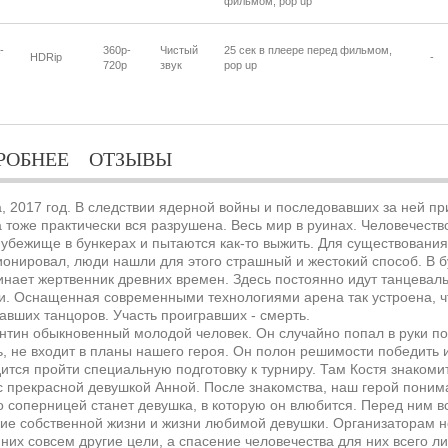
фильмом, pop up
-
360p-
Чистый
25 сек в плеере перед фильмом,
HDRip
-
720p
звук
pop up
РОБНЕЕ
ОТЗЫВЫ
, 2017 год. В следствии ядерной войны и последовавших за ней пр
 тоже практически вся разрушена. Весь мир в руинах. Человечест
убежище в бункерах и пытаются как-то выжить. Для существования 
онировал, люди нашли для этого страшный и жестокий способ. В б
нает жертвенник древних времен. Здесь постоянно идут танцевал
и. Оснащенная современными технологиями арена так устроена, чт
авших танцоров. Участь проигравших - смерть.
нтин обыкновенный молодой человек. Он случайно попал в руки пол
, не входит в планы нашего героя. Он полон решимости победить и
ится пройти специальную подготовку к турниру. Там Костя знакоми
с прекрасной девушкой Анной. После знакомства, наш герой понима
то соперницей станет девушка, в которую он влюбится. Перед ним в
ие собственной жизни и жизни любимой девушки. Организаторам н
 них совсем другие цели, а спасение человечества для них всего 