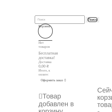
Поиск
Корзина
Нет
товаров
Бесплатная
доставка!
Доставка
0,00 ₴
Итого, к
оплате:
Оформить заказ
Сейч
Товар
корз
добавлен в
това
корзину