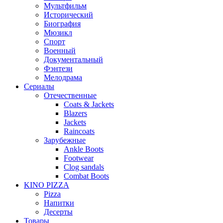
Мультфильм
Исторический
Биография
Мюзикл
Спорт
Военный
Документальный
Фэнтези
Мелодрама
Сериалы
Отечественные
Coats & Jackets
Blazers
Jackets
Raincoats
Зарубежные
Ankle Boots
Footwear
Clog sandals
Combat Boots
KINO PIZZA
Pizza
Напитки
Десерты
Товары