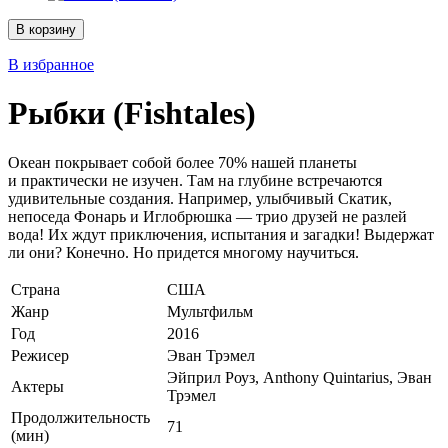
В корзину
В избранное
Рыбки (Fishtales)
Океан покрывает собой более 70% нашей планеты
и практически не изучен. Там на глубине встречаются
удивительные создания. Например, улыбчивый Скатик,
непоседа Фонарь и Иглобрюшка — трио друзей не разлей
вода! Их ждут приключения, испытания и загадки! Выдержат
ли они? Конечно. Но придется многому научиться.
Страна
США
Жанр
Мультфильм
Год
2016
Режисер
Эван Трэмел
Эйприл Роуз, Anthony Quintarius, Эван
Актеры
Трэмел
Продолжительность
71
(мин)