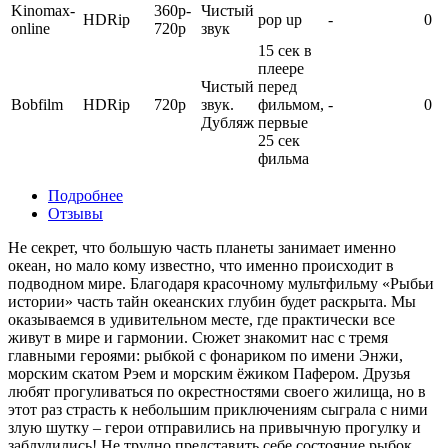
Kinomax-
360p-
Чистый
HDRip
pop up
-
0
online
720p
звук
15 сек в
плеере
Чистый
перед
Bobfilm
HDRip
720p
звук.
фильмом,
-
0
Дубляж
первые
25 сек
фильма
Подробнее
Отзывы
Не секрет, что большую часть планеты занимает именно
океан, но мало кому известно, что именно происходит в
подводном мире. Благодаря красочному мультфильму «Рыбьи
истории» часть тайн океанских глубин будет раскрыта. Мы
оказываемся в удивительном месте, где практически все
живут в мире и гармонии. Сюжет знакомит нас с тремя
главными героями: рыбкой с фонариком по имени Энжи,
морским скатом Рэем и морским ёжиком Пафером. Друзья
любят прогуливаться по о
крестностями своего жилища, но в
этот раз страсть к небольшим приключениям сыграла с ними
злую шутку – герои отправились на привычную прогулку и
заблудились! Не трудно представить себе состояние рыбок,