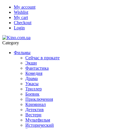
My account
Wishlist
My cart
Checkout
Login
Category
Фильмы
Сейчас в прокате
Экшн
Фантастика
Комедия
Драма
Ужасы
Триллер
Боевик
Приключения
Криминал
Детектив
Вестерн
Мультфильм
Исторический