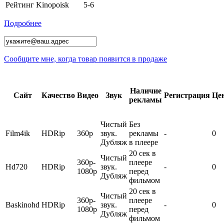
Рейтинг Kinopoisk
5-6
Подробнее
Сообщите мне, когда товар появится в продаже
Наличие
Сайт
Качество
Видео
Звук
Регистрация
Це
рекламы
Чистый
Без
Film4ik
HDRip
360p
звук.
рекламы
-
0
Дубляж
в плеере
20 сек в
Чистый
360p-
плеере
Hd720
HDRip
звук.
-
0
1080p
перед
Дубляж
фильмом
20 сек в
Чистый
360p-
плеере
Baskinohd
HDRip
звук.
-
0
1080p
перед
Дубляж
фильмом