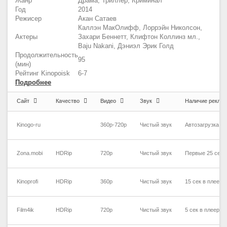
Жанр
Драма, Триллер, Криминал
Год
2014
Режисер
Акан Сатаев
Каллэн МакОлифф, Лоррэйн Николсон,
Актеры
Захари Беннетт, Клифтон Коллинз мл.,
Baju Nakani, Дэниэл Эрик Голд
Продолжительность
95
(мин)
Рейтинг Kinopoisk
6-7
Подробнее
Сайт
Качество
Видео
Звук
Наличие рекла
Kinogo-ru
360p-720p
Чистый звук
Автозагрузка ре
Zona.mobi
HDRip
720p
Чистый звук
Первые 25 сек 
Kinoprofi
HDRip
360p
Чистый звук
15 сек в плеер
Film4ik
HDRip
720p
Чистый звук
5 сек в плеере 