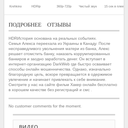
Krehkino
HDRip
360p-720p
Чистый звук
15 сек в плеер
ПОДРОБНЕЕ
ОТЗЫВЫ
HDRИстория основана на реальных событиях.
Семья Алекса переехала из Украины в Канаду. После
несправедливого увольнения матери из банка, Алекс
решает отомстить банку, наказать коррумпированных
банкиров и заодно заработать денег. Он вступает в
интернет-организацию DarkWeb где быстро осваивает
способы онлайн мошенничества. Однако, изначально
благородную цель, вскоре превращается в одержимое
увлечение и начинает привлекать к себе внимание.
Смотрите у нас на сайте фильм Хакер онлайн бесплатно
в хорошем качестве без регистраций и смс .
No customer comments for the moment.
ВИДЕО