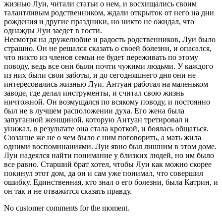
жизнью Луи, читали статьи о нем, и восхищались своим
талантливым родственником, ждали открыток от него на дни
рождения и другие праздники, но никто не ожидал, что
однажды Луи заедет в гости.
Несмотря на дружелюбие и радость родственников, Луи было
страшно. Он не решался сказать о своей болезни, и опасался,
что никто из членов семьи не будет переживать по этому
поводу, ведь все они были почти чужими людьми. У каждого
из них были свои заботы, и до сегодняшнего дня они не
интересовались жизнью Луи. Антуан работал на маленьком
заводе, где делал инструменты, и считал свою жизнь
ничтожной. Он возмущался по всякому поводу, и постоянно
был не в лучшем расположении духа. Его жена была
запуганной женщиной, которую Антуан третировал и
унижал, в результате она стала кроткой, и боялась общаться.
Сюзанне же не о чем было с ним поговорить, а мать жила
одними воспоминаниями. Луи явно был лишним в этом доме.
Луи надеялся найти понимание у близких людей, но им было
все равно. Старший брат хотел, чтобы Луи как можно скорее
покинул этот дом, да он и сам уже понимал, что совершил
ошибку. Единственная, кто знал о его болезни, была Катрин, и
он так и не отважится сказать правду.
No customer comments for the moment.