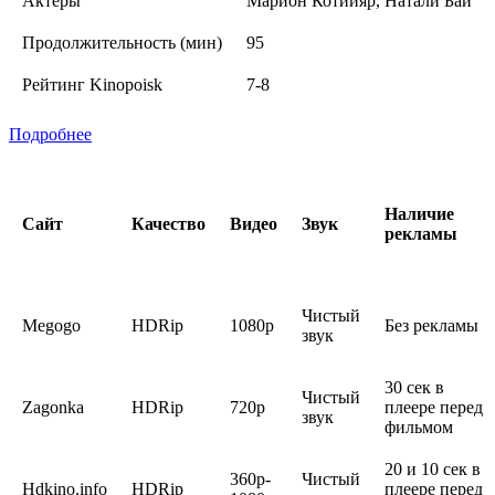
Актеры
Марион Котийяр, Натали Бай
Продолжительность (мин)
95
Рейтинг Kinopoisk
7-8
Подробнее
Наличие
Сайт
Качество
Видео
Звук
рекламы
Чистый
Megogo
HDRip
1080p
Без рекламы
звук
30 сек в
Чистый
Zagonka
HDRip
720p
плеере перед
звук
фильмом
20 и 10 сек в
360p-
Чистый
Hdkino.info
HDRip
плеере перед