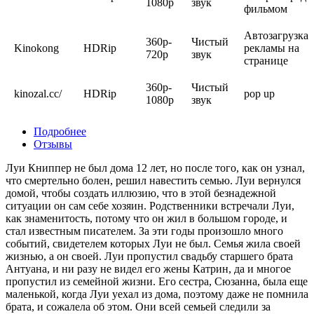
1080p
звук
фильмом
Автозагрузка
360p-
Чистый
Kinokong
HDRip
рекламы на
720p
звук
странице
360p-
Чистый
kinozal.cc/
HDRip
pop up
1080p
звук
Подробнее
Отзывы
Луи Книппер не был дома 12 лет, но после того, как он узнал,
что смертельно болен, решил навестить семью. Луи вернулся
домой, чтобы создать иллюзию, что в этой безнадежной
ситуации он сам себе хозяин. Родственники встречали Луи,
как знаменитость, потому что он жил в большом городе, и
стал известным писателем. За эти годы произошло много
событий, свидетелем которых Луи не был. Семья жила своей
жизнью, а он своей. Луи пропустил свадьбу старшего брата
Антуана, и ни разу не видел его жены Катрин, да и многое
пропустил из семейной жизни. Его сестра, Сюзанна, была еще
маленькой, когда Луи уехал из дома, поэтому даже не помнила
брата, и сожалела об этом. Они всей семьей следили за