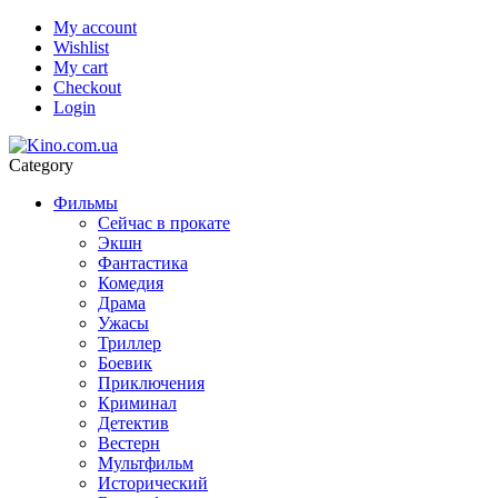
My account
Wishlist
My cart
Checkout
Login
Category
Фильмы
Сейчас в прокате
Экшн
Фантастика
Комедия
Драма
Ужасы
Триллер
Боевик
Приключения
Криминал
Детектив
Вестерн
Мультфильм
Исторический